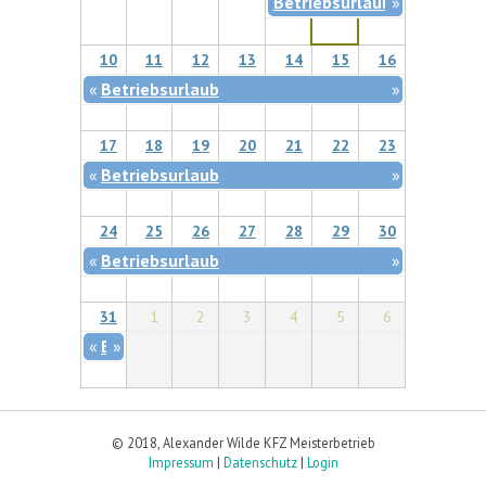
Betriebsurlaub
»
10
11
12
13
14
15
16
«
Betriebsurlaub
»
17
18
19
20
21
22
23
«
Betriebsurlaub
»
24
25
26
27
28
29
30
«
Betriebsurlaub
»
31
1
2
3
4
5
6
«
Betriebsurlaub
»
© 2018, Alexander Wilde KFZ Meisterbetrieb
Impressum
|
Datenschutz
|
Login