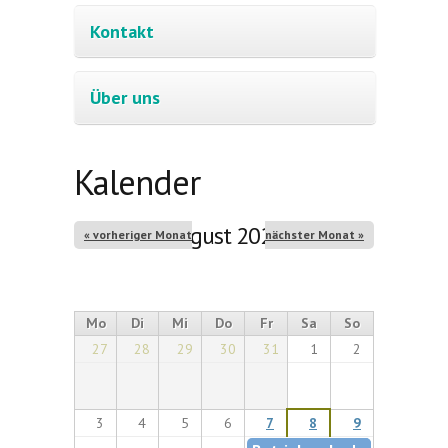
Kontakt
Über uns
Kalender
August 2026
« vorheriger Monat
nächster Monat »
Mo
Di
Mi
Do
Fr
Sa
So
27
28
29
30
31
1
2
3
4
5
6
7
8
9